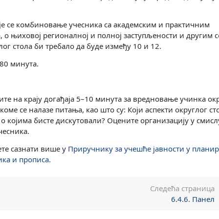
ује се комбиновање учесника са академским и практичним
а, о њиховој регионалној и полној заступљености и другим 
ог стола би требало да буде између 10 и 12.
180 минута.
јите на крају догађаја 5–10 минута за вредновање учинка ок
оме се налазе питања, као што су: Који аспекти округлог ст
е о којима бисте дискутовали? Оцените организацију у смисл
чесника.
ете сазнати више у
Приручнику за учешће јавности у планир
ика и прописа
.
Следећа страница
6.4.6. Панел