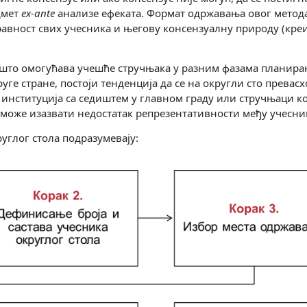
дмет
ex-ante
анализе ефеката. Формат одржавања овог метод
равност свих учесника и његову консензуалну природу (кр
је што омогућава учешће стручњака у разним фазама планир
уге стране, постоји тенденција да се на округли сто превас
институција са седиштем у главном граду или стручњаци ко
о може изазвати недостатак репрезентативности међу учесни
углог стола подразумевају: