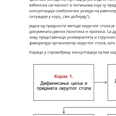
већинска сагласност о питањима која су пре
консултација симболички указује на равноп
ситуације у којој „сви добијају”).
Једна од предности методе округлог стола 
докумената јавних политика и прописа. Са др
зову представници универзитета и стручних 
фаворизује организатор округлог стола, шт
Кораци у спровођењу консултација путем окр