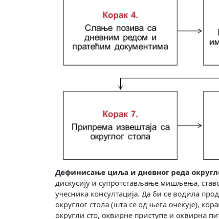
Дефинисање циља и дневног реда округло
дискусију и супротстављање мишљења, ставо
учесника консултација. Да би се водила пр
округлог стола (шта се од њега очекује), ко
округли сто, оквирне приступе и оквирна пи