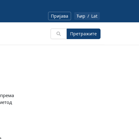
Пријава
Ћир
/
Lat
Претражите
 према
метод
е