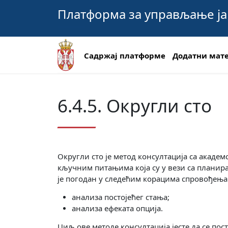
Платформа за управљање ј
Садржај платформе
Додатни мат
6.4.5. Округли сто
Округли сто је метод консултација са акаде
кључним питањима која су у вези са планира
је погодан у следећим корацима спровођењ
анализа постојећег стања;
анализа ефеката опција.
Циљ ове методе консултација јесте да се пос