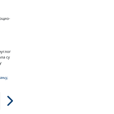
социо-
руглог
ола су
у
ању,