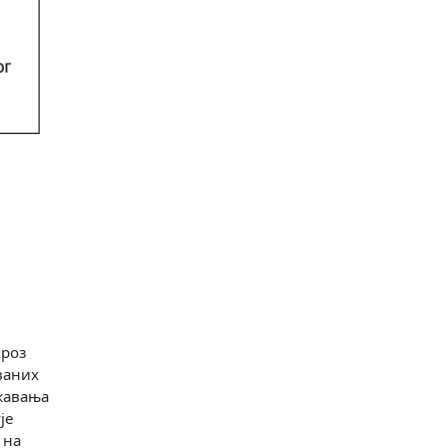
кроз
ваних
ржавања
је
 на