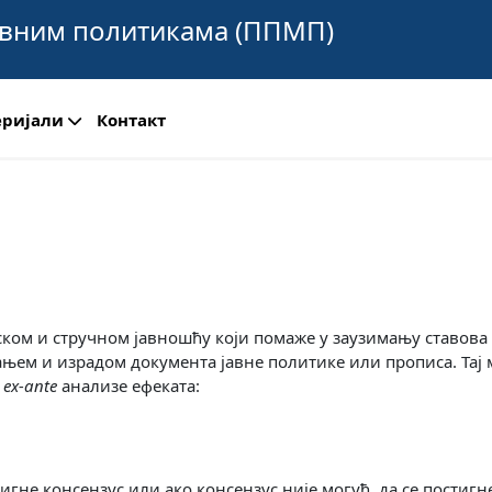
авним политикама (ППМП)
еријали
Контакт
мском и стручном јавношћу који помаже у заузимању ставова
њем и израдом документа јавне политике или прописа. Тај 
а
ex-ante
анализе ефеката:
тигне консензус или ако консензус није могућ, да се постигн