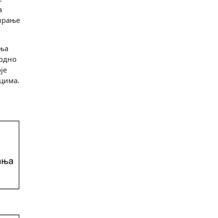
а
еирање
ања
ходно
је
цима.