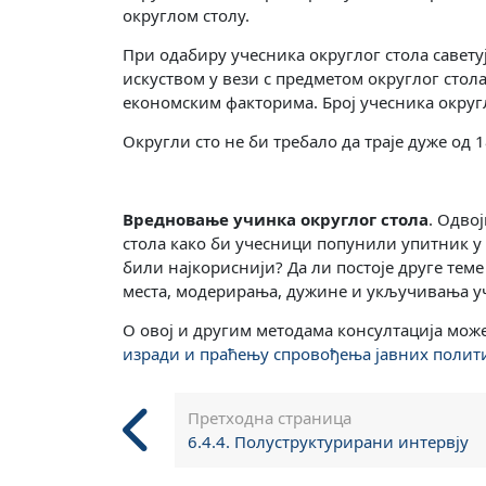
округлом столу.
При одабиру учесника округлог стола савет
искуством у вези с предметом округлог стол
економским факторима. Број учесника округл
Округли сто не би требало да траје дуже од 
Вредновање учинка округлог стола
. Одво
стола како би учесници попунили упитник у к
били најкориснији? Да ли постоје друге тем
места, модерирања, дужине и укључивања у
О овој и другим методама консултација мож
изради и праћењу спровођења јавних полит
Претходна страница
6.4.4. Полуструктурирани интервју