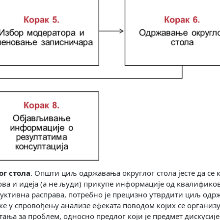
г стола
. Општи циљ одржавања округлог стола јесте да се 
ва и идеја (а не људи) прикупе информације од квалифико
одуктивна расправа, потребно је прецизно утврдити циљ од
раке у спровођењу анализе ефеката поводом којих се организу
тања за проблем, односно предлог који је предмет дискусије